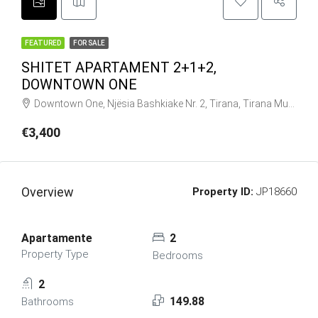
FEATURED
FOR SALE
SHITET APARTAMENT 2+1+2,
DOWNTOWN ONE
Downtown One, Njësia Bashkiake Nr. 2, Tirana, Tirana Municipality, Tirana County, Central Albania, Albania
€3,400
Overview
Property ID:
JP18660
Apartamente
2
Property Type
Bedrooms
2
149.88
Bathrooms