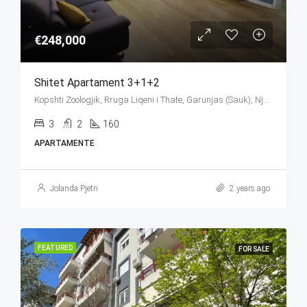
€248,000
Shitet Apartament 3+1+2
Kopshti Zoologjik, Rruga Liqeni i Thate, Garunjas (Sauk), Njësia Bashkiake Nr. 2, Farkë, Tirana Municipality, Tirana County, Central Albania, 1045, Albania
3
2
160
APARTAMENTE
Jolanda Pjetri
2 years ago
FEATURED
FOR SALE