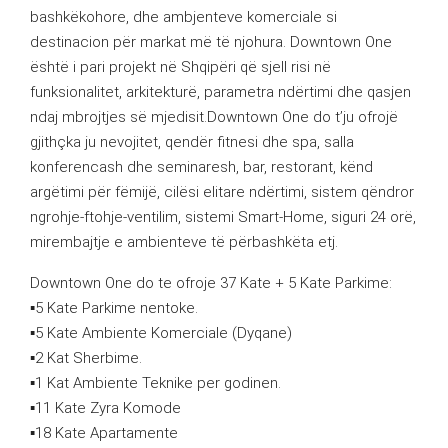
bashkëkohore, dhe ambjenteve komerciale si
destinacion për markat më të njohura. Downtown One
është i pari projekt në Shqipëri që sjell risi në
funksionalitet, arkitekturë, parametra ndërtimi dhe qasjen
ndaj mbrojtjes së mjedisit.Downtown One do t’ju ofrojë
gjithçka ju nevojitet, qendër fitnesi dhe spa, salla
konferencash dhe seminaresh, bar, restorant, kënd
argëtimi për fëmijë, cilësi elitare ndërtimi, sistem qëndror
ngrohje-ftohje-ventilim, sistemi Smart-Home, siguri 24 orë,
mirembajtje e ambienteve të përbashkëta etj.
Downtown One do te ofroje 37 Kate + 5 Kate Parkime:
▪︎5 Kate Parkime nentoke.
▪︎5 Kate Ambiente Komerciale (Dyqane)
▪︎2 Kat Sherbime.
▪︎1 Kat Ambiente Teknike per godinen.
▪︎11 Kate Zyra Komode
▪︎18 Kate Apartamente