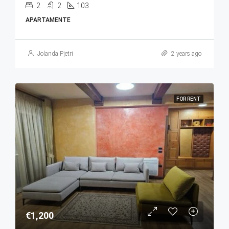
2
2
103
APARTAMENTE
Jolanda Pjetri
2 years ago
FOR RENT
€1,200