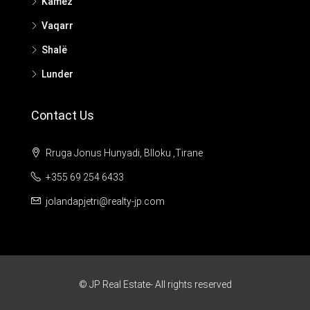
Kamez
Vaqarr
Shalë
Lunder
Contact Us
Rruga Jonus Hunyadi, Blloku ,Tirane
+355 69 254 6433
jolandapjetri@realty-jp.com
© JP Real Estate- All rights reserved