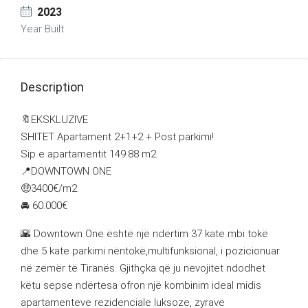
2023
Year Built
Description
🔖EKSKLUZIVE
SHITET Apartament 2+1+2 + Post parkimi!
Sip e apartamentit 149.88 m2.
📍DOWNTOWN ONE
🤑3400€/m2
🚘 60.000€
🌇 Downtown One është një ndërtim 37 kate mbi tokë
dhe 5 kate parkimi nëntokë,multifunksional, i pozicionuar
në zemër të Tiranës. Gjithçka që ju nevojitet ndodhet
këtu sepse ndërtesa ofron një kombinim ideal midis
apartamenteve rezidenciale luksoze, zyrave