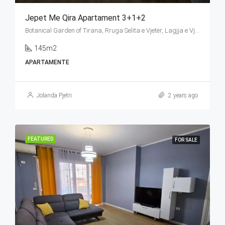
Jepet Me Qira Apartament 3+1+2
Botanical Garden of Tirana, Rruga Selita e Vjetër, Lagjja e Vjetër (Selita e Vogël), Farkë, Tirana Municipality, Tirana County, Central Albania, 1045, Albania
145m2
APARTAMENTE
Jolanda Pjetri
2 years ago
FEATURED
FOR SALE