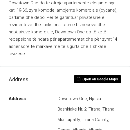
Downtown One do të ofrojë apartamente elegante nga
kati 19-36, zyra komode, ambjente komerciale (dyqane),
parkime dhe depo. Për të garantuar privatësinë e
rezidentëve dhe funksionalitetin e bizneseve dhe
hapësirave komerciale, Downtown One do të ketë
recepsione të ndara për apartamentet dhe për zyrat,14
ashensorë të markave më të sigurta dhe 1 shkallë
lëvizëse.
Address
Open on Google Maps
Address
Downtown One, Njësia
Bashkiake Nr. 2, Tirana, Tirana
Municipality, Tirana County,