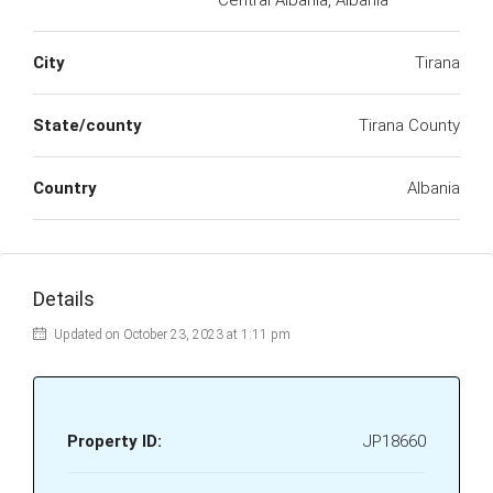
Central Albania, Albania
City
Tirana
State/county
Tirana County
Country
Albania
Details
Updated on October 23, 2023 at 1:11 pm
Property ID:
JP18660