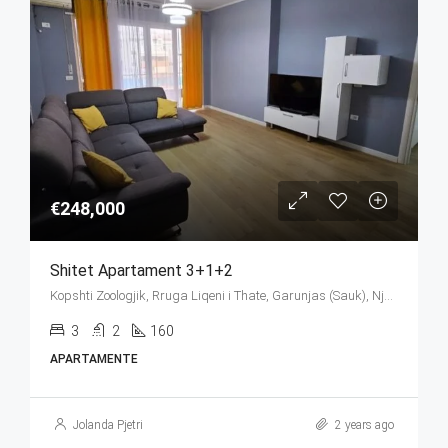
€248,000
Shitet Apartament 3+1+2
Kopshti Zoologjik, Rruga Liqeni i Thate, Garunjas (Sauk), Njësia Bashkiake Nr. 2, Farkë, Tirana Municipality, Tirana County, Central Albania, 1045, Albania
3
2
160
APARTAMENTE
Jolanda Pjetri
2 years ago