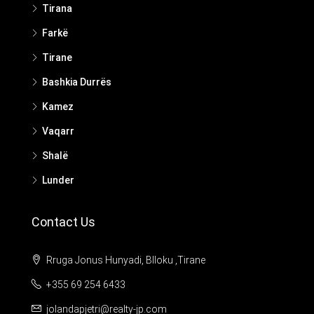
Tirana
Farkë
Tirane
Bashkia Durrës
Kamez
Vaqarr
Shalë
Lunder
Contact Us
Rruga Jonus Hunyadi, Blloku ,Tirane
+355 69 254 6433
jolandapjetri@realty-jp.com