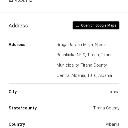
💶1400€/m2
Address
Open on Google Maps
Address
Rruga Jordan Misja, Njësia
Bashkiake Nr. 9, Tirana, Tirana
Municipality, Tirana County,
Central Albania, 1016, Albania
City
Tirana
State/county
Tirana County
Country
Albania