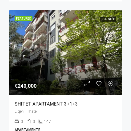
FEATURED
FOR SALE
€240,000
SHITET APARTAMENT 3+1+3
Liqeni i Thate
3
3
147
APARTAMENTE