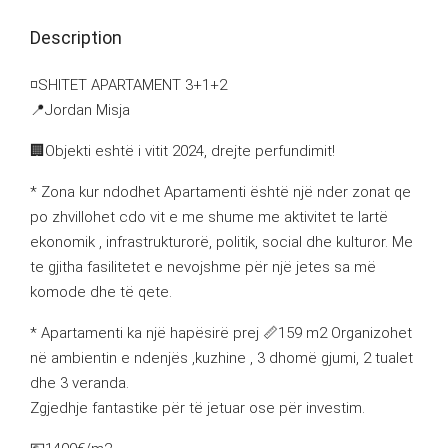
Description
◽️SHITET APARTAMENT 3+1+2
📍Jordan Misja
🏢Objekti eshtë i vitit 2024, drejte perfundimit!
* Zona kur ndodhet Apartamenti është një nder zonat qe
po zhvillohet cdo vit e me shume me aktivitet te lartë
ekonomik , infrastrukturorë, politik, social dhe kulturor. Me
te gjitha fasilitetet e nevojshme për një jetes sa më
komode dhe të qete.
* Apartamenti ka një hapësirë prej 📏159 m2 Organizohet
në ambientin e ndenjës ,kuzhine , 3 dhomë gjumi, 2 tualet
dhe 3 veranda.
Zgjedhje fantastike për të jetuar ose për investim.