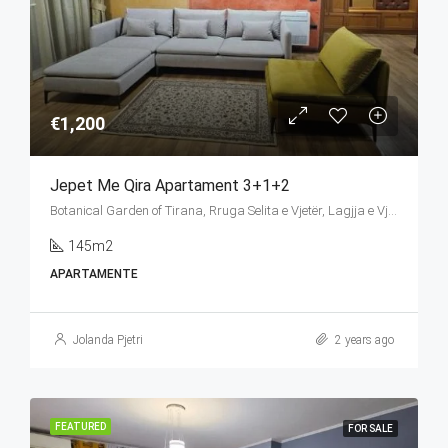
€1,200
Jepet Me Qira Apartament 3+1+2
Botanical Garden of Tirana, Rruga Selita e Vjetër, Lagjja e Vjetër (Selita e Vogël), Farkë, Tirana Municipality, Tirana County, Central Albania, 1045, Albania
145m2
APARTAMENTE
Jolanda Pjetri
2 years ago
FEATURED
FOR SALE