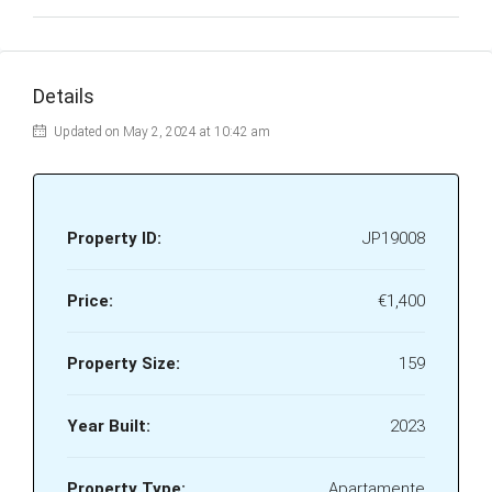
Details
Updated on May 2, 2024 at 10:42 am
Property ID:
JP19008
Price:
€1,400
Property Size:
159
Year Built:
2023
Property Type:
Apartamente