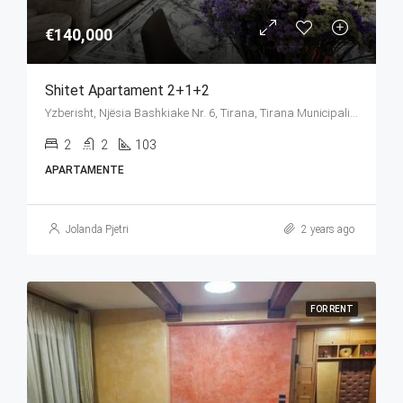
€140,000
Shitet Apartament 2+1+2
Yzberisht, Njësia Bashkiake Nr. 6, Tirana, Tirana Municipality, Tirana County, Central Albania, 1027, Albania
2
2
103
APARTAMENTE
Jolanda Pjetri
2 years ago
FOR RENT