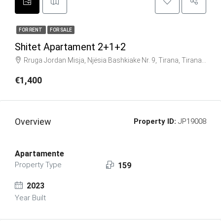
FOR RENT
FOR SALE
Shitet Apartament 2+1+2
Rruga Jordan Misja, Njësia Bashkiake Nr. 9, Tirana, Tirana Municipality, Tirana County, Central Albania, 1016, Albania
€1,400
Overview
Property ID:
JP19008
Apartamente
Property Type
159
2023
Year Built