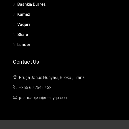
Bashkia Durrës
Kamez
Vaqarr
Shalë
Lunder
Contact Us
Rruga Jonus Hunyadi, Blloku ,Tirane
+355 69 254 6433
jolandapjetri@realty-jp.com