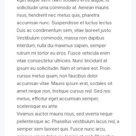
eget augue sem. Nam sodales eros augue, id
sollicitudin urna commodo at. Aenean mauris
risus, hendrerit nec metus quis, pharetra
accumsan nunc. Suspendisse et luctus lectus.
Duis ac condimentum sem, vitae laoreet justo.
Vestibulum commodo, massa non dapibus
interdum, nulla dui maximus sapien, semper
rutrum mi tortor eu eros. Fusce vehicula enim
vitae consectetur ultricies. Nunc tincidunt at
ipsum eu sollicitudin. Nam et ornare est. Proin
cursus metus quam, non faucibus dolor
accumsan vitae. Mauris ipsum erat, sodales sit
amet neque non, tristique cursus nisl. Sed nisi
metus, efficitur eget accumsan semper,
scelerisque eu ante.
Vivamus auctor mauris risus, sed viverra neque
pellentesque ac. Phasellus vestibulum lacus nisl, a
semper sem laoreet quis. Fusce nunc arcu,