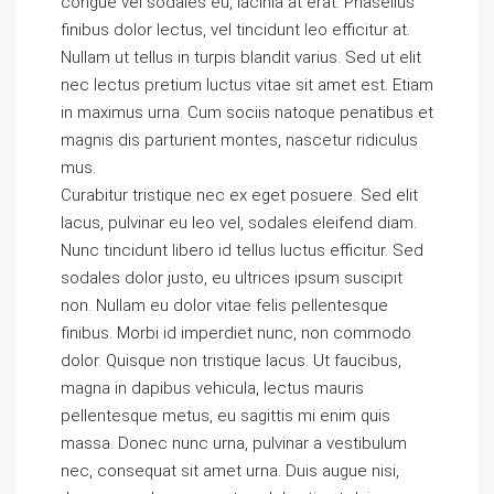
congue vel sodales eu, lacinia at erat. Phasellus
finibus dolor lectus, vel tincidunt leo efficitur at.
Nullam ut tellus in turpis blandit varius. Sed ut elit
nec lectus pretium luctus vitae sit amet est. Etiam
in maximus urna. Cum sociis natoque penatibus et
magnis dis parturient montes, nascetur ridiculus
mus.
Curabitur tristique nec ex eget posuere. Sed elit
lacus, pulvinar eu leo vel, sodales eleifend diam.
Nunc tincidunt libero id tellus luctus efficitur. Sed
sodales dolor justo, eu ultrices ipsum suscipit
non. Nullam eu dolor vitae felis pellentesque
finibus. Morbi id imperdiet nunc, non commodo
dolor. Quisque non tristique lacus. Ut faucibus,
magna in dapibus vehicula, lectus mauris
pellentesque metus, eu sagittis mi enim quis
massa. Donec nunc urna, pulvinar a vestibulum
nec, consequat sit amet urna. Duis augue nisi,