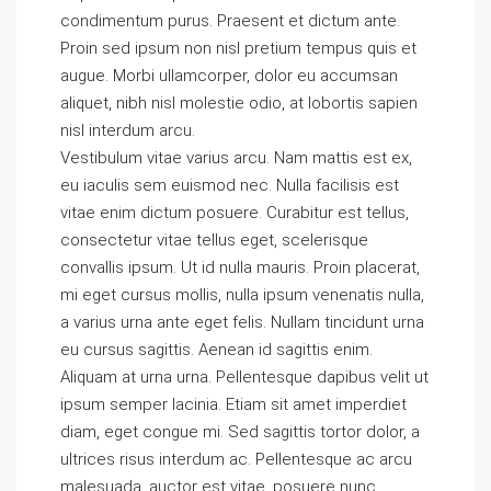
condimentum purus. Praesent et dictum ante.
Proin sed ipsum non nisl pretium tempus quis et
augue. Morbi ullamcorper, dolor eu accumsan
aliquet, nibh nisl molestie odio, at lobortis sapien
nisl interdum arcu.
Vestibulum vitae varius arcu. Nam mattis est ex,
eu iaculis sem euismod nec. Nulla facilisis est
vitae enim dictum posuere. Curabitur est tellus,
consectetur vitae tellus eget, scelerisque
convallis ipsum. Ut id nulla mauris. Proin placerat,
mi eget cursus mollis, nulla ipsum venenatis nulla,
a varius urna ante eget felis. Nullam tincidunt urna
eu cursus sagittis. Aenean id sagittis enim.
Aliquam at urna urna. Pellentesque dapibus velit ut
ipsum semper lacinia. Etiam sit amet imperdiet
diam, eget congue mi. Sed sagittis tortor dolor, a
ultrices risus interdum ac. Pellentesque ac arcu
malesuada, auctor est vitae, posuere nunc.