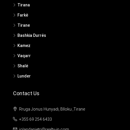
Tirana
Farkë
Tirane
Bashkia Durrës
Kamez
Vaqarr
Shalë
Lunder
Contact Us
Rruga Jonus Hunyadi, Blloku ,Tirane
+355 69 254 6433
jolandapjetri@realty-jp.com